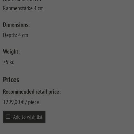
CLASSIC
Co
Rahmenstärke 4 cm
SYSTEM
LICHT
Dimensions:
SYSTEM
Depth: 4 cm
NEO
HOLZ
Weight:
SYSTEM
75 kg
RHOMBUS
HOLZ
Prices
SYSTEM
HOLZ
Recommended retail price:
1299,00
€
/ piece
Add to wish list