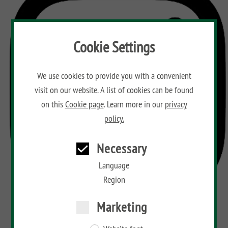
Aufbauanleitungen
Public
impregnated
Fence
RAJA
WPC
Playgrounds
Hardwood
Floor
Händlersuche
AROS
Planks
Cookie Settings
Händlersuche
RAJA
Bamboo
ALU
Floor
Aufbauanleitungen
XL
Planks
We use cookies to provide you with a convenient
visit on our website. A list of cookies can be found
RAJA
Kataloge
Hardwood
WPC
Floor
on this
Cookie page
. Learn more in our
privacy
ALU
Planks
Materialkunde
policy.
XL
RAJA
Necessary
WPC
Language
Region
Marketing