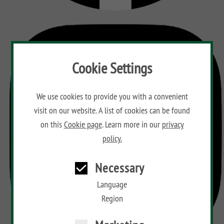
Floor
Aufbauanleitungen
Planks
Kataloge
Hardwood
Floor
Planks
Materialkunde
Cookie Settings
We use cookies to provide you with a convenient
visit on our website. A list of cookies can be found
on this
Cookie page
. Learn more in our
privacy
policy.
Necessary
Language
Region