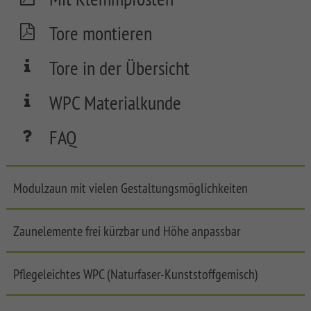
FLOW
SYSTEM
Tore montieren
SYSTEM
WPC
NEO
XL
Tore in der Übersicht
WPC
PLATINUM
SYSTEM
WPC
WPC Materialkunde
SYSTEM
CLASSIC
WPC
FAQ
PLATINUM
Synthetic
XL
Mesh
Fences
SYSTEM
Modulzaun mit vielen Gestaltungsmöglichkeiten
WPC
WEAVE
Softwood
PLATINUM
LÜX
Fences,
Coulour
Zaunelemente frei kürzbar und Höhe anpassbar
SYSTEM
WEAVE
Varnished
WPC
XL
Softwood
Front
Pflegeleichtes WPC (Naturfaser-Kunststoffgemisch)
Fences,
Garden
SYSTEM
VPI
Fences
WPC