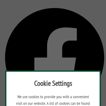
Aufbauanleitungen
Public
impregnated
XL
Fence
RAJA
WPC
Playgrounds
Hardwood
Floor
Händlersuche
BAMBU
AROS
Planks
Händlersuche
LETTLAND
RAJA
Bamboo
&
ALU
Floor
Aufbauanleitungen
Co
XL
Planks
RAJA
Kataloge
Hardwood
WPC
Floor
ALU
Planks
Materialkunde
XL
RAJA
WPC
Cookie Settings
We use cookies to provide you with a convenient
visit on our website. A list of cookies can be found