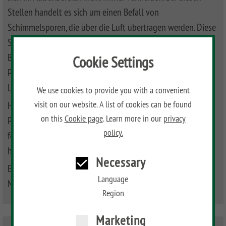
Stellen handelt es sich um einen Befall von
Schimmelsporen, die über die Luft übertragen werden. Diese
Stellen sollten gereinigt und eventuell nachgeölt werden.
Bei größerem Befall ist eine vorgezogene Reinigung und
Cookie Settings
Pflege zu empfehlen. Hartnäckige, kleine Flecken in
Längsrichtung ausschleifen und nachölen.
We use cookies to provide you with a convenient
Hinweis! Vorwiegend auf Leinöl basierende, biozidfreie
visit on our website. A list of cookies can be found
on this
Cookie page
. Learn more in our
privacy
Pflegeprodukte können Pilzwachstum auf der Oberfläche
policy.
fördern. Die Abbauprodukte der Pilze hinterlassen
hartnäckige schwarze Verfärbungen.
Necessary
Entsorgung von DREAMDECK Bambus am Ende der
Language
Nutzung oder von Verschnitt gem. Altholzverordnung (A2).
Region
Marketing