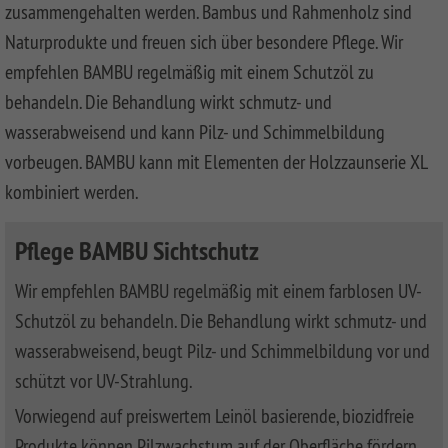
zusammengehalten werden. Bambus und Rahmenholz sind
FLOW
SYSTEM
ALU
Floor
Aufbauanleitungen
SYSTEM
RHOMBUS
XL
Planks
Naturprodukte und freuen sich über besondere Pflege. Wir
SYSTEM
WPC
HOLZ
empfehlen BAMBU regelmäßig mit einem Schutzöl zu
NEO
XL
RAJA
Kataloge
Hardwood
WPC
SYSTEM
WPC
Floor
behandeln. Die Behandlung wirkt schmutz- und
PLATINUM
SYSTEM
HOLZ
ALU
Planks
Materialkunde
wasserabweisend und kann Pilz- und Schimmelbildung
WPC
XL
SYSTEM
CLASSIC
GRAZIA
vorbeugen. BAMBU kann mit Elementen der Holzzaunserie XL
WPC
RAJA
kombiniert werden.
PLATINUM
NEO
WPC
XL
DESIGN
Pflege BAMBU Sichtschutz
SYSTEM
ARZAGO
WPC
Wir empfehlen BAMBU regelmäßig mit einem farblosen UV-
PLATINUM
GADA
Schutzöl zu behandeln. Die Behandlung wirkt schmutz- und
SYSTEM
XL
wasserabweisend, beugt Pilz- und Schimmelbildung vor und
WPC
XL
BAMBU
schützt vor UV-Strahlung.
SYSTEM
LETTLAND
Vorwiegend auf preiswertem Leinöl basierende, biozidfreie
WPC
&
Produkte können Pilzwachstum auf der Oberfläche fördern.