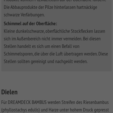
CLASSIC
Co
Die Abbauprodukte der Pilze hinterlassen hartnäckige
SYSTEM
schwarze Verfärbungen.
LICHT
Schimmel auf der Oberfläche:
SYSTEM
Kleine dunkelschwarze, oberflächliche Stockflecken lassen
NEO
HOLZ
sich im Außenbereich nicht immer vermeiden. Bei diesen
Stellen handelt es sich um einen Befall von
SYSTEM
RHOMBUS
Schimmelsporen, die über die Luft übertragen werden. Diese
HOLZ
Stellen sollten gereinigt und nachgeölt werden.
SYSTEM
HOLZ
Dielen
Für
DREAMDECK BAMBUS
werden Streifen des Riesenbambus
(phyllostachys edulis) und Harze unter hohem Druck gepresst