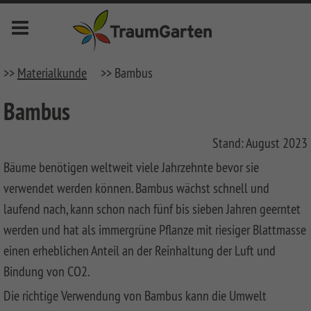
Menu
deutsch
english
français
nederlands
>>
Materialkunde
>> Bambus
Bambus
Novelites
Stand: August 2023
Privacy
Fences
Bäume benötigen weltweit viele Jahrzehnte bevor sie
verwendet werden können. Bambus wächst schnell und
SYSTEM
Front
Fences
Garden
laufend nach, kann schon nach fünf bis sieben Jahren geerntet
Fences
werden und hat als immergrüne Pflanze mit riesiger Blattmasse
SYSTEM
LONGLIFE
KERAMIK
Fences
LONGLIFE
Decking
einen erheblichen Anteil an der Reinhaltung der Luft und
Front
Bindung von CO2.
SYSTEM
LONGLIFE
Metal
Garden
DREAMDECK
Bin
KERAMIK
RIVA
Fences
Fences
ALU
Storage
Die richtige Verwendung von Bambus kann die Umwelt
XL
System