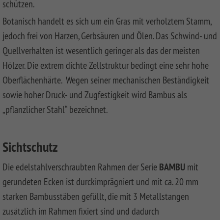
LONGLIFE
SQUADRA
WPC
LONGLIFE
Front
DREAMDECK
schützen.
SYSTEM
ROMO
Privacy
Fences
CLEO
Garden
PRESTIGE
BINTO
Playground
Botanisch handelt es sich um ein Gras mit verholztem Stamm,
BOARD
Fence
Fences
System
XL
DESIGN
Synthetic
LONGLIFE
Made
DREAMDECK
WINNETOO
Planters
jedoch frei von Harzen, Gerbsäuren und Ölen. Das Schwind- und
SYSTEM
WPC
Mesh
CARA
Of
WPC
Quellverhalten ist wesentlich geringer als das der meisten
SYSTEM
RHOMBUS
ALU
Fences
XL
WPC
PLATINUM
WINNETOO
Thermoholz
BOARD
And
PRO
Pflanzkästen
Hölzer. Die extrem dichte Zellstruktur bedingt eine sehr hohe
SYSTEM
JUMBO
WEAVE
Softwood
LONGLIFE
Metal
DREAMDECK
Oberflächenhärte. Wegen seiner mechanischen Beständigkeit
SYSTEM
ALU
WPC
LÜX
Fences,
CARA
Wish
WPC
Sandboxes
Rhombus
GLAS
XL
Coulour
SYSTEM
Wooden
BICOLOR
and
Planters
sowie hoher Druck- und Zugfestigkeit wird Bambus als
list
(0)
SYSTEM
WEAVE
Varnished
RHOMBUS
Front
Playground
Videos
„pflanzlicher Stahl“ bezeichnet.
SYSTEM
SYSTEM
NEO
Front
Garden
DREAMDECK
Equipment
WPC
ALU
ALU
WPC
Softwood
Garden
Fences
WPC
Planters
Videos
XL
PLUS
PLATINUM
Fences,
Fence
PLUS
Playcenter
VPI
KIBU
And
Softwood
Sichtschutz
Materialkunde
SYSTEM
SYSTEM
SYSTEM
SQUADRA
Thermo-
DREAMDECK
Swings
Planters
ALU
FLOW
WPC
Wood
Front
Holz
Lichtsystem
pressure
Die edelstahlverschraubten Rahmen der Serie
BAMBU
mit
PLUS
PLATINUM
Fences
Garden
Aufbauanleitungen
Public
impregnated
XL
Fence
RAJA
WPC
Playgrounds
gerundeten Ecken ist durckimprägniert und mit ca. 20 mm
SYSTEM
SYSTEM
Hardwood
Floor
Händlersuche
starken Bambusstäben gefüllt, die mit 3 Metallstangen
RHOMBUS
SYSTEM
NEO
AROS
Planks
WPC
HOLZ
zusätzlich im Rahmen fixiert sind und dadurch
Händlersuche
SYSTEM
PLATINUM
RAJA
Bamboo