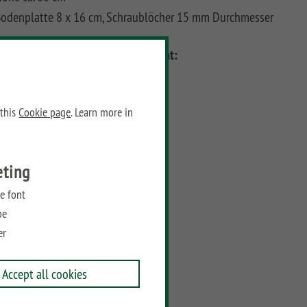
odenplatte 8 x 16 cm, Schraublöcher 15 mm Durchmesser
Dimensions:
Weight:
eight: 61 cm
2 kg
idth: 16 cm
 this
Cookie page
. Learn more in
epth: 8 cm
Prices
eting
Recommended retail price:
e font
be
29,95
€
/ piece
er
Add to wish list
Accept all cookies