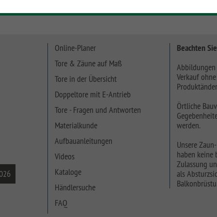
Online-Planer
Beachten Sie
Tore & Zäune auf Maß
Abbildungen 
Verkauf ohne
Tore in der Übersicht
Produktänder
Doppeltore mit E-Antrieb
Örtliche Bauv
Tore - Fragen und Antworten
Gegebenheite
Materialkunde
werden.
Aufbauanleitungen
Unsere Zaun-
haben keine b
Videos
Zulassung un
Kataloge
2026
als Absturzsic
Balkonbrüstu
Händlersuche
FAQ