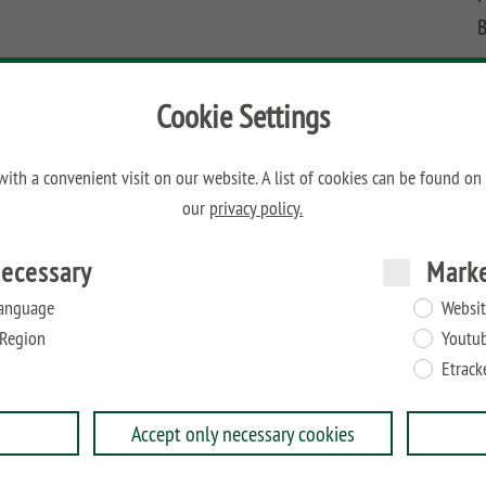
B
Cookie Settings
H
W
ith a convenient visit on our website. A list of cookies can be found on
D
en auf einem Beton-Fundament zu montieren.
our
privacy policy.
ecessary
Mark
anguage
Websit
Region
Youtu
Etrack
Accept only necessary cookies