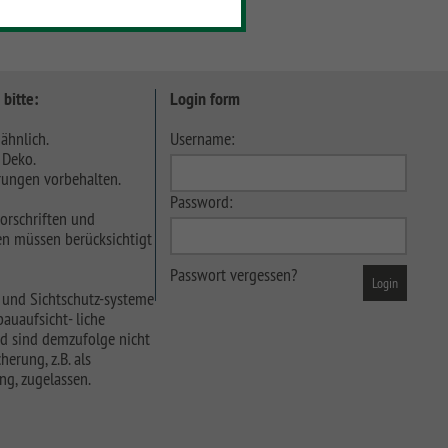
 bitte:
Login form
ähnlich.
Username:
 Deko.
ungen vorbehalten.
Password:
orschriften und
n müssen berücksichtigt
Passwort vergessen?
 und Sichtschutz-systeme
auaufsicht- liche
d sind demzufolge nicht
herung, z.B. als
ng, zugelassen.