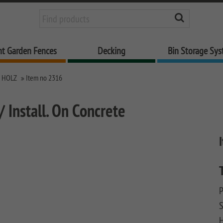
nt Garden Fences
Decking
Bin Storage Sy
 HOLZ
Item no 2316
 Install. On Concrete
P
S
H