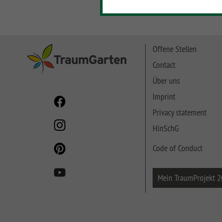
SYSTEM NEO HOLZ
LETTLAND & Co
SYSTEM RHOMBUS
HOLZ
Offene Stellen
SYSTEM HOLZ
Contact
Über uns
Imprint
Privacy statement
HinSchG
Code of Conduct
Mein TraumProjekt 