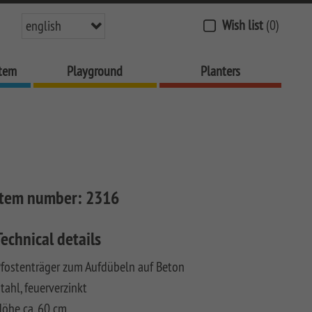
Wish list
(0)
english
stem
Playground
Planters
Item number:
2316
Technical details
fostenträger zum Aufdübeln auf Beton
tahl, feuerverzinkt
öhe ca. 60 cm