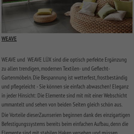
FLOW
SYSTEM
LONGLIFE
Decking
SYSTEM
RHOMBUS
Front
SYSTEM
WPC
HOLZ
Garden
DREAMDECK
Bin
NEO
XL
Fences
ALU
Storage
WPC
SYSTEM
System
PLATINUM
SYSTEM
HOLZ
LONGLIFE
Front
DREAMDECK
WEAVE
WPC
CLEO
Garden
PRESTIGE
BINTO
Playground
SYSTEM
CLASSIC
GRAZIA
Fences
System
WPC
LONGLIFE
Made
DREAMDECK
WINNETOO
Planters
PLATINUM
NEO
CARA
Of
WPC
WEAVE und WEAVE LÜX sind die optisch perfekte Ergänzung
XL
DESIGN
XL
WPC
PLATINUM
WINNETOO
Thermoholz
zu allen trendigen, modernen Textilen- und Geflecht-
And
PRO
Pflanzkästen
SYSTEM
ARZAGO
LONGLIFE
Metal
DREAMDECK
Gartenmöbeln. Die Bespannung ist wetterfest, frostbeständig
WPC
CARA
Wish
WPC
Sandboxes
Rhombus
und pflegeleicht - Sie können sie einfach abwaschen! Eleganz
PLATINUM
GADA
SYSTEM
Wooden
BICOLOR
and
Planters
list
(0)
RHOMBUS
Front
in jeder Hinsicht: Die Elemente sind mit mit einer Webschicht
Playground
Videos
SYSTEM
XL
Front
Garden
DREAMDECK
Equipment
WPC
ummantelt und sehen von beiden Seiten gleich schön aus.
WPC
Garden
Fences
WPC
Planters
Videos
XL
BAMBU
Fence
PLUS
Playcenter
Die Vorteile dieserZaunserien beginnen dank des einzigartigen
KIBU
And
Softwood
Materialkunde
Befestigungssystems bereits beim einfachen Aufbau, denn die
SYSTEM
LETTLAND
SQUADRA
Thermo-
DREAMDECK
Swings
Planters
WPC
&
Front
Holz
Lichtsystem
pressure
Elemente sind mit stabilen Haken versehen und müssen