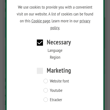
Metallpfosten aufbauen
We use cookies to provide you with a convenient
Befestigung auf einem Betonfundament
visit on our website. A list of cookies can be found
on this
Cookie page
. Learn more in our
privacy
policy.
Necessary
Language
Region
By activating the play button, you agree to the use of Youtube cookies.
Marketing
Learn more in our
privacy policy
.
Mit Metallpfosten von
https://www.traumgarten.de/
Website font
lassen sich Sichschutzelemente aus WPC, Metall oder Holz
Youtube
aufbauen. In diesem Video wi
...
Etracker
Read more