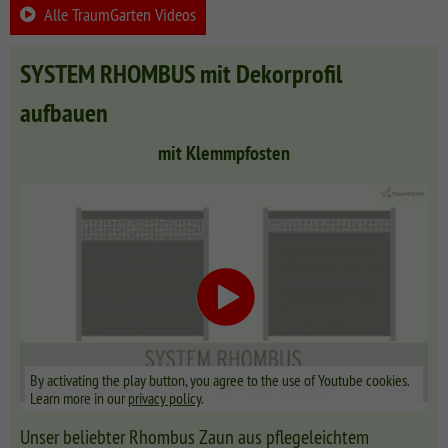
CLASSIC
Co
Alle TraumGarten Videos
SYSTEM
LICHT
SYSTEM RHOMBUS mit Dekorprofil
SYSTEM
aufbauen
NEO
HOLZ
mit Klemmpfosten
SYSTEM
RHOMBUS
HOLZ
SYSTEM
HOLZ
By activating the play button, you agree to the use of Youtube cookies.
Learn more in our
privacy policy
.
Unser beliebter Rhombus Zaun aus pflegeleichtem