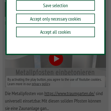
Save selection
Metallpfosten zum Aufschrauben in 2 Farben und 2
Höhen
Accept only necessary cookies
Einbetoniert ins Erdreich
Accept all cookies
By activating the play button, you agree to the use of Youtube cookies.
Learn more in our
privacy policy
.
Die Metallpfosten von
https://www.traumgarten.de/
sind
universell einsetzbar. Mit diesen soliden Pfosten können
sie eine Zaunanlage gan
...