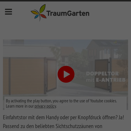
Menu
deutsch
english
français
nederlands
Novelites
Privacy
Fences
SYSTEM
Front
Fences
Garden
Fences
SYSTEM
LONGLIFE
By activating the play button, you agree to the use of Youtube cookies.
KERAMIK
Fences
LONGLIFE
Decking
Learn more in our
privacy policy
.
Front
SYSTEM
LONGLIFE
Metal
Garden
DREAMDECK
Bin
Einfahrtstor mit dem Handy oder per Knopfdruck öffnen? Ja!
KERAMIK
RIVA
Fences
Fences
ALU
Storage
Passend zu den beliebten Sichtschutzzäunen von
XL
System