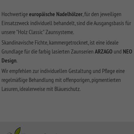
CLASSIC
Co
Garden
Aufbauanleitungen
Public
impregnated
Fence
RAJA
WPC
Playgrounds
Hochwertige
SYSTEM
europäische Nadelhölzer
, für den jeweiligen
Hardwood
Floor
Händlersuche
LICHT
AROS
Planks
Einsatzzweck individuell behandelt, sind die Ausgangsbasis für
Händlersuche
unsere "Holz Classic" Zaunsysteme.
SYSTEM
RAJA
Bamboo
NEO
ALU
Floor
Skandinavische Fichte, kammergetrocknet, ist eine ideale
Aufbauanleitungen
HOLZ
XL
Planks
Grundlage für die farbig lasierten Zaunserien
ARZAGO
und
NEO
SYSTEM
RAJA
Kataloge
Hardwood
Design
.
RHOMBUS
WPC
Floor
HOLZ
ALU
Planks
Materialkunde
Wir empfehlen zur individuellen Gestaltung und Pflege eine
XL
regelmäßige Behandlung mit offenporigen, pigmentierten
SYSTEM
HOLZ
RAJA
Lasuren, idealerweise mit Bläueschutz.
WPC