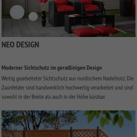
LONGLIFE
SQUADRA
WPC
SYSTEM
ROMO
Privacy
Fences
BOARD
Fence
XL
DESIGN
Synthetic
SYSTEM
WPC
Mesh
SYSTEM
RHOMBUS
ALU
Fences
BOARD
NEO DESIGN
SYSTEM
JUMBO
WEAVE
Softwood
SYSTEM
ALU
WPC
LÜX
Fences,
GLAS
XL
Coulour
SYSTEM
WEAVE
Varnished
Moderner Sichtschutz im geradlinigen Design
SYSTEM
SYSTEM
NEO
ALU
ALU
WPC
Softwood
Wertig gearbeiteter Sichtschutz aus nordischem Nadelholz. Die
XL
PLUS
PLATINUM
Fences,
VPI
Zaunfelder sind handwerklich hochwertig verarbeitet und sind
SYSTEM
SYSTEM
SYSTEM
sowohl in der Breite als auch in der Höhe kürzbar.
ALU
FLOW
WPC
Wood
PLUS
PLATINUM
Fences
XL
SYSTEM
SYSTEM
Front
RHOMBUS
SYSTEM
NEO
Garden
WPC
HOLZ
Fences
SYSTEM
PLATINUM