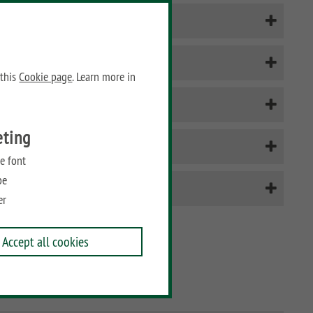
BINTO Müllboxsystem
WINNETOO
 this
Cookie page
. Learn more in
WINNETOO PRO
eting
Sandkästen
e font
be
Picknicktische
er
Accept all cookies