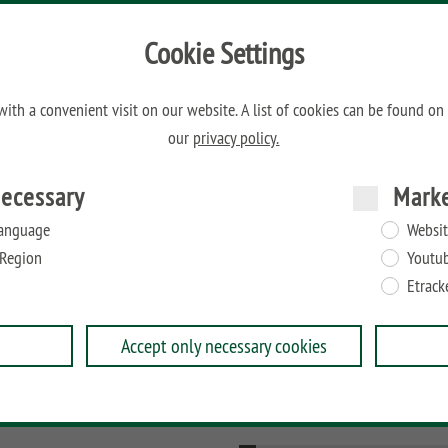
Schiebetore
Cookie Settings
LONGLIFE
ith a convenient visit on our website. A list of cookies can be found on
our
privacy policy.
Sichtschutz und Vorgarten Holz
ecessary
Mark
Gabionen-Zaun-Adapter
anguage
Websit
Region
Youtu
Etrack
Accept only necessary cookies