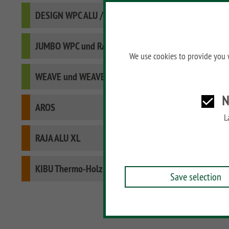
SYSTEM NEO HOLZ
DESIGN WPC ALU / DESIGN RHOMBUS
LETTLAND & Co
SYSTEM RHOMBUS
HOLZ
JUMBO WPC und RAJA WPC
We use cookies to provide you w
SYSTEM HOLZ
WEAVE und WEAVE LÜX
N
AROS
L
RAJA ALU XL
KIBU Thermo-Holz
Save selection