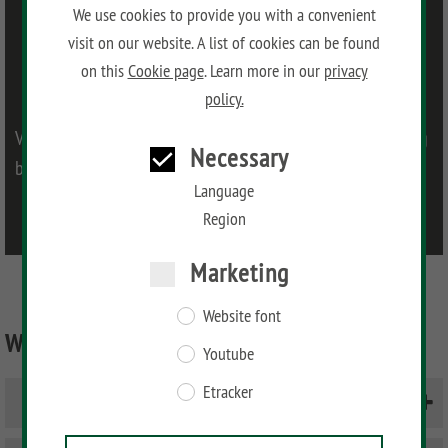
We use cookies to provide you with a convenient
visit on our website. A list of cookies can be found
on this
Cookie page
. Learn more in our
privacy
policy.
Viele Fragen zur Tormontage werden in der Aufbauanleitung
Necessary
beantwortet.
Language
Region
Einzel- und Doppeltore
Marketing
Website font
Wie wird ein Doppeltor aufgebaut?
Youtube
Etracker
Doppeltor mit Torpfosten aufbauen