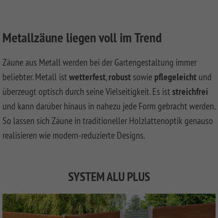
FLOW
SYSTEM
LONGLIFE
Decking
SYSTEM
RHOMBUS
Front
SYSTEM
WPC
HOLZ
Garden
DREAMDECK
Bin
Metallzäune liegen voll im Trend
NEO
XL
Fences
ALU
Storage
WPC
SYSTEM
System
PLATINUM
SYSTEM
HOLZ
LONGLIFE
Front
DREAMDECK
Zäune aus Metall werden bei der Gartengestaltung immer
WPC
CLEO
Garden
PRESTIGE
BINTO
Playground
SYSTEM
CLASSIC
GRAZIA
Fences
beliebter. Metall ist
System
wetterfest
,
robust
sowie
pflegeleicht
und
WPC
LONGLIFE
Made
DREAMDECK
WINNETOO
Planters
überzeugt optisch durch seine Vielseitigkeit. Es ist
streichfrei
PLATINUM
NEO
CARA
Of
WPC
XL
DESIGN
XL
WPC
PLATINUM
und kann darüber hinaus in nahezu jede Form gebracht werden.
WINNETOO
Thermoholz
And
PRO
Pflanzkästen
So lassen sich Zäune in traditioneller Holzlattenoptik genauso
SYSTEM
ARZAGO
LONGLIFE
Metal
DREAMDECK
WPC
CARA
Wish
WPC
realisieren wie modern-reduzierte Designs.
Sandboxes
Rhombus
PLATINUM
GADA
SYSTEM
Wooden
BICOLOR
and
Planters
list
(0)
RHOMBUS
Front
Playground
Videos
SYSTEM
XL
Front
Garden
DREAMDECK
Equipment
WPC
WPC
Garden
Fences
WPC
SYSTEM ALU PLUS
Planters
Videos
XL
BAMBU
Fence
PLUS
Playcenter
KIBU
And
Softwood
Materialkunde
SYSTEM
LETTLAND
SQUADRA
Thermo-
DREAMDECK
Swings
Planters
WPC
&
Front
Holz
Lichtsystem
pressure