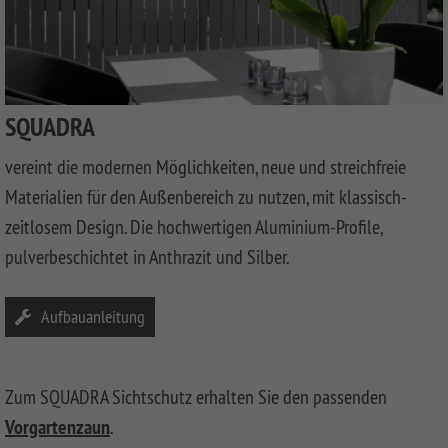
LONGLIFE
SQUADRA
WPC
SYSTEM
ROMO
Privacy
Fences
BOARD
Fence
XL
DESIGN
Synthetic
SYSTEM
WPC
Mesh
SYSTEM
RHOMBUS
ALU
Fences
SQUADRA
BOARD
SYSTEM
JUMBO
WEAVE
Softwood
SYSTEM
ALU
WPC
LÜX
Fences,
vereint die modernen Möglichkeiten, neue und streichfreie
GLAS
XL
Coulour
Materialien für den Außenbereich zu nutzen, mit klassisch-
SYSTEM
WEAVE
Varnished
SYSTEM
SYSTEM
NEO
zeitlosem Design. Die hochwertigen Aluminium-Profile,
ALU
ALU
WPC
Softwood
pulverbeschichtet in Anthrazit und Silber.
XL
PLUS
PLATINUM
Fences,
VPI
SYSTEM
SYSTEM
SYSTEM
Aufbauanleitung
ALU
FLOW
WPC
Wood
PLUS
PLATINUM
Fences
XL
SYSTEM
SYSTEM
Front
Zum SQUADRA Sichtschutz erhalten Sie den passenden
RHOMBUS
SYSTEM
NEO
Garden
WPC
HOLZ
Fences
Vorgartenzaun
.
SYSTEM
PLATINUM