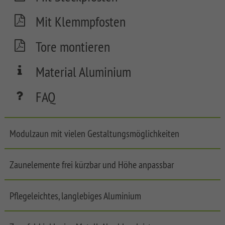
FLOW
Mit Klemmpfosten
SYSTEM
NEO
Tore montieren
WPC
PLATINUM
Material Aluminium
SYSTEM
WPC
FAQ
PLATINUM
XL
SYSTEM
Modulzaun mit vielen Gestaltungsmöglichkeiten
WPC
PLATINUM
Zaunelemente frei kürzbar und Höhe anpassbar
SYSTEM
WPC
XL
Front
Pflegeleichtes, langlebiges Aluminium
Garden
SYSTEM
Fences
WPC
LONGLIFE