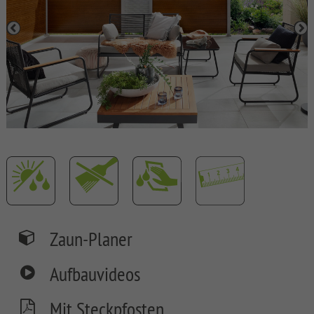
SYSTEM
BOARD
XL
SYSTEM
BOARD
SYSTEM
GLAS
SYSTEM
ALU
XL
SYSTEM
ALU
Zaun-Planer
PLUS
SYSTEM
Aufbauvideos
RHOMBUS
Mit Steckpfosten
SYSTEM