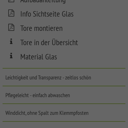
FLOW
Info Sichtseite Glas
SYSTEM
NEO
Tore montieren
WPC
PLATINUM
Tore in der Übersicht
SYSTEM
WPC
Material Glas
PLATINUM
XL
SYSTEM
Leichtigkeit und Transparenz - zeitlos schön
WPC
PLATINUM
Pflegeleicht - einfach abwaschen
SYSTEM
WPC
XL
Front
Winddicht, ohne Spalt zum Klemmpfosten
Garden
SYSTEM
Fences
WPC
LONGLIFE