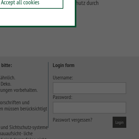
Accept all cookies
Konstruktiver Holzschutz durch
Wasserablauflöcher
 bitte:
Login form
ähnlich.
Username:
 Deko.
ungen vorbehalten.
Password:
orschriften und
n müssen berücksichtigt
Passwort vergessen?
 und Sichtschutz-systeme
auaufsicht- liche