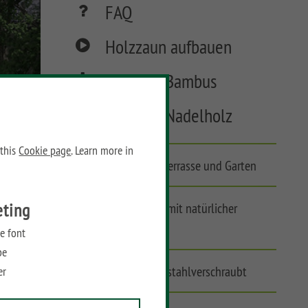
FAQ
Holzzaun aufbauen
Material Bambus
Material Nadelholz
 this
Cookie page
. Learn more in
Asiatisches Flair für Terrasse und Garten
eting
Stabiler Sichtschutz mit natürlicher
Transparenz
e font
be
Breiter Rahmen, edelstahlverschraubt
er