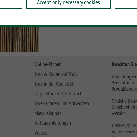
Accept only necessary cookies
Online-Planer
Beachten Sie
Tore & Zäune auf Maß
Abbildungen 
Verkauf ohne
Tore in der Übersicht
Produktänder
Doppeltore mit E-Antrieb
Örtliche Bauv
Tore - Fragen und Antworten
Gegebenheite
Materialkunde
werden.
Aufbauanleitungen
Unsere Zaun-
haben keine b
Videos