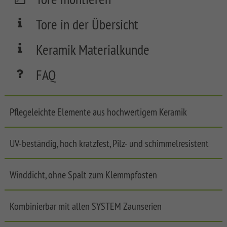
FLOW
Tore in der Übersicht
SYSTEM
NEO
Keramik Materialkunde
WPC
PLATINUM
FAQ
SYSTEM
WPC
PLATINUM
XL
Pflegeleichte Elemente aus hochwertigem Keramik
SYSTEM
WPC
UV-beständig, hoch kratzfest, Pilz- und schimmelresistent
PLATINUM
SYSTEM
Winddicht, ohne Spalt zum Klemmpfosten
WPC
XL
Front
Garden
Kombinierbar mit allen SYSTEM Zaunserien
SYSTEM
Fences
WPC
LONGLIFE