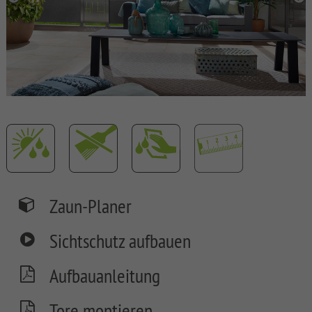
SYSTEM
BOARD
XL
SYSTEM
BOARD
SYSTEM
GLAS
SYSTEM
ALU
XL
Zaun-Planer
SYSTEM
ALU
Sichtschutz aufbauen
PLUS
SYSTEM
Aufbauanleitung
RHOMBUS
Tore montieren
SYSTEM