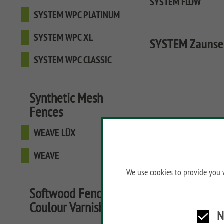
SYSTEM FLOW
SYSTEM WPC PLATINUM
SYSTEM WPC XL
SYSTEM Zaunse
SYSTEM WPC CLASSIC
Synthetic Mesh
Fences
WEAVE LÜX
WEAVE
We use cookies to provide you w
Softwood Fences,
Coulour Varnished
N