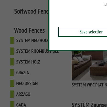
L
Softwood Fences, VPI
Wood Fences
Save selection
SYSTEM NEO HOLZ
SYSTEM RHOMBUS HOLZ
SYSTEM HOLZ
GRAZIA
NEO DESIGN
SYSTEM WPC PLATI
ARZAGO
SYSTEM Zaunser
GADA