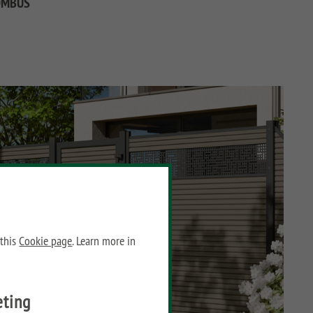
OMBUS
 this
Cookie page
. Learn more in
eting