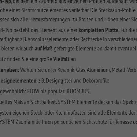
n-Typ
, bei dem ein Zaunfeld aus einzelnen Profilen aufgebaut wi
 Höhe eines Sichtschutzelementes variierbar. Die Steckzaun-Profil
assen sich alle Herausforderungen zu Breiten und Höhen einer Si
d-Typ besteht das Element aus einer
kompletten Platte
. Für di
rfügbar, z.B. Anschlusselemente oder Rechtecke in verschiedene
 bieten wir auch
auf Maß
gefertigte Elemente an, damit eventuel
tz finden Sie eine große
Vielfalt
an
erialien
: Wählen Sie unter Keramik, Glas, Aluminium, Metall-Ver
esignelementen
, z.B. Designgitter und Dekorprofile
gewöhnlich: FLOW bis populär: RHOMBUS.
iduelles Maß an Sichtbarkeit. SYSTEM Elemente decken das Spektr
systemeigenen Steck- oder Klemmpfosten sind alle Elemente der
SYSTEM Zaunfamilie Ihren persönlichen Sichtschutz für Terrasse o