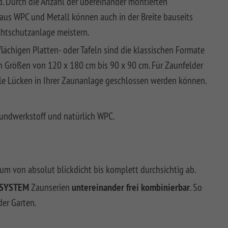
rd. Durch die Anzahl der übereinander montierten
e aus WPC und Metall können auch in der Breite bauseits
chtschutzanlage meistern.
e flächigen Platten- oder Tafeln sind die klassischen Formate
n Größen von 120 x 180 cm bis 90 x 90 cm. Für Zaunfelder
le Lücken in Ihrer Zaunanlage geschlossen werden können.
bundwerkstoff und natürlich WPC.
um von absolut blickdicht bis komplett durchsichtig ab.
SYSTEM
Zaunserien
untereinander frei kombinierbar
. So
der Garten.