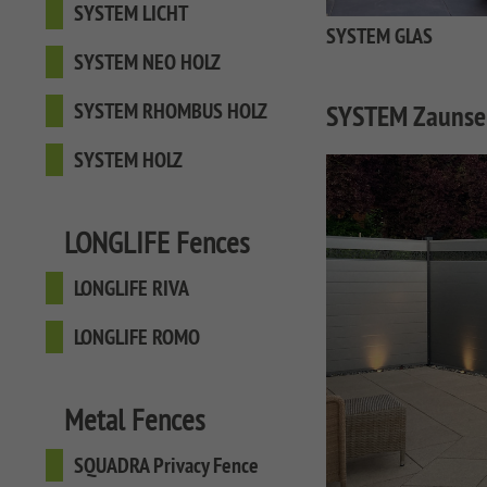
WPC Planters
SYSTEM LICHT
SYSTEM NEO HOLZ
RAJA ALU XL
SYSTEM GLAS
LETTLAND & Co
DREAMDECK
Public Playgrounds
Softwood Planters
SYSTEM RHOMBUS
RAJA WPC ALU XL
SYSTEM NEO HOLZ
Lichtsystem
pressure impregnated
HOLZ
RAJA WPC
WPC Floor Planks
SYSTEM RHOMBUS HOLZ
SYSTEM Zaunser
SYSTEM HOLZ
Bamboo Floor Planks
SYSTEM HOLZ
Hardwood Floor
Planks
LONGLIFE Fences
LONGLIFE RIVA
LONGLIFE ROMO
Metal Fences
SQUADRA Privacy Fence