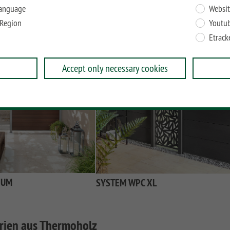
anguage
Websit
Region
Youtu
SYSTEM NEO WPC PLATINUM
Etrack
Accept only necessary cookies
NUM
SYSTEM WPC XL
ien aus Thermoholz