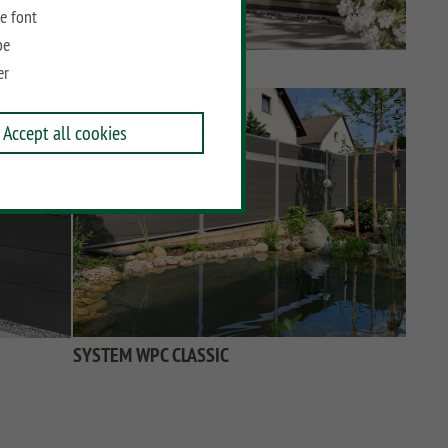
e font
be
er
Accept all cookies
SYSTEM WPC CLASSIC