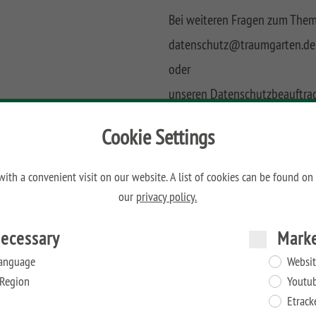
Bei weiteren Fragen zum Them
datenschutz@traumgarten.de
oder
unseren Datenschutzbeauftra
AGAD Service GmbH, Waldring
Cookie Settings
datenschutz@agad.de
ith a convenient visit on our website. A list of cookies can be found on
our
privacy policy.
ecessary
Mark
anguage
Websit
Region
Youtu
Etrack