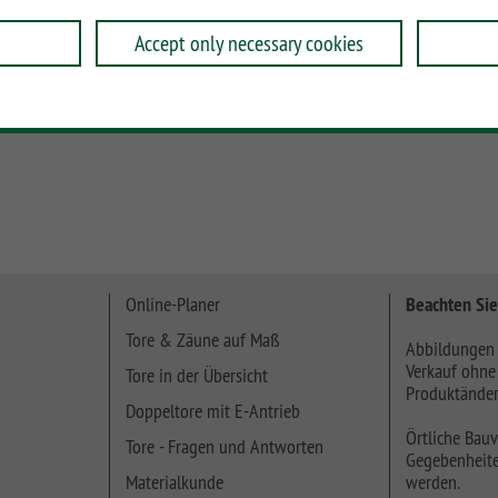
Accept only necessary cookies
Online-Planer
Beachten Sie
Tore & Zäune auf Maß
Abbildungen 
Verkauf ohne
Tore in der Übersicht
Produktänder
Doppeltore mit E-Antrieb
Örtliche Bauv
Tore - Fragen und Antworten
Gegebenheite
Materialkunde
werden.