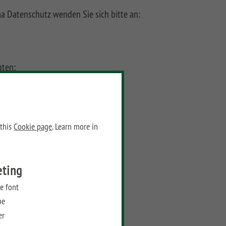
a Datenschutz wenden Sie sich bitte an:
gten:
 43-47, 44789 Bochum
 this
Cookie page
. Learn more in
eting
e font
be
er