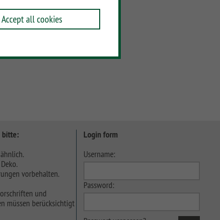
Accept all cookies
 bitte:
Login form
ähnlich.
Username:
 Deko.
ungen vorbehalten.
Password:
orschriften und
n müssen berücksichtigt