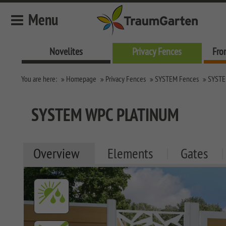
Menu
Novelites
Privacy Fences
Fro
Novelites
You are here:
Homepage
Privacy Fences
SYSTEM Fences
SYSTE
Privacy Fences
SYSTEM Fences
SYSTEM WPC PLATINUM
SYSTEM KERAMIK
SYSTEM KERAMIK XL
Overview
Elements
Gates
SYSTEM BOARD XL
SYSTEM BOARD
SYSTEM GLAS