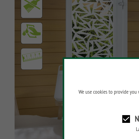
SYSTEM ALU XL
SYSTEM ALU PLUS
SYSTEM RHOMBUS
SYSTEM FLOW
SYSTEM NEO WPC
PLATINUM
SYSTEM WPC
PLATINUM XL
SYSTEM WPC
We use cookies to provide you w
PLATINUM
SYSTEM WPC XL
N
SYSTEM WPC CLASSIC
L
SYSTEM LICHT