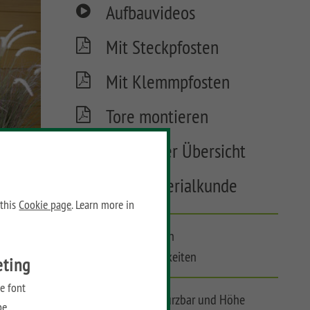
Aufbauvideos
Mit Steckpfosten
Mit Klemmpfosten
Tore montieren
Tore in der Übersicht
WPC Materialkunde
 this
Cookie page
. Learn more in
Modulzaun mit vielen
Gestaltungsmöglichkeiten
eting
e font
Zaunelemente frei kürzbar und Höhe
be