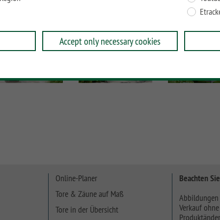
Etrack
Accept only necessary cookies
Online-Planer
Beachten Sie
Tore & Zäune auf Maß
Abbildungen 
Verkauf ohne
Tore in der Übersicht
Produktänder