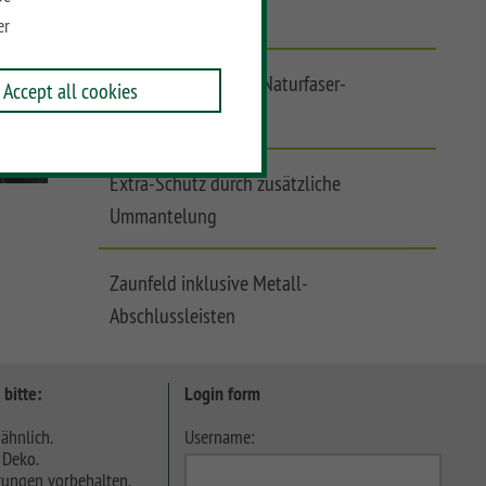
anpassbar
er
Pflegeleichtes WPC (Naturfaser-
Accept all cookies
Kunststoffgemisch)
Extra-Schutz durch zusätzliche
Ummantelung
Zaunfeld inklusive Metall-
Abschlussleisten
 bitte:
Login form
ähnlich.
Username:
 Deko.
ungen vorbehalten.