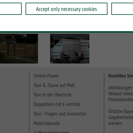
Accept only necessary cookies
Online-Planer
Beachten Sie
Tore & Zäune auf Maß
Abbildungen 
Verkauf ohne
Tore in der Übersicht
Produktänder
Doppeltore mit E-Antrieb
Örtliche Bauv
Tore - Fragen und Antworten
Gegebenheite
Materialkunde
werden.
Aufbauanleitungen