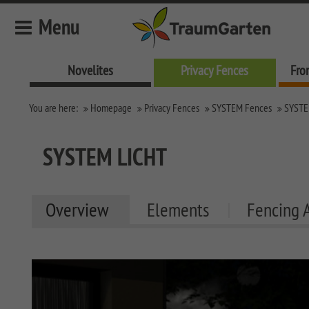
Menu
Novelites
Privacy Fences
Fro
Novelites
You are here:
Homepage
Privacy Fences
SYSTEM Fences
SYSTE
Privacy Fences
SYSTEM Fences
SYSTEM LICHT
SYSTEM KERAMIK
SYSTEM KERAMIK XL
Overview
Elements
Fencing 
SYSTEM BOARD XL
SYSTEM BOARD
SYSTEM GLAS