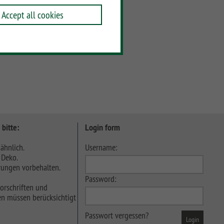
Accept all cookies
 bitte:
Login form
ähnlich.
Username:
 Deko.
ungen vorbehalten.
Password:
orschriften und
n müssen berücksichtigt
Passwort vergessen?