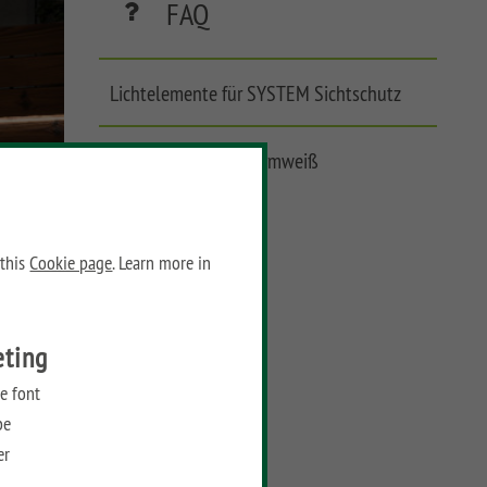
FAQ
Lichtelemente für SYSTEM Sichtschutz
Lichtambiente in Warmweiß
 this
Cookie page
. Learn more in
eting
e font
be
er