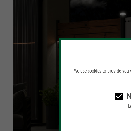
SYSTEM ALU XL
SYSTEM ALU PLUS
SYSTEM RHOMBUS
SYSTEM FLOW
SYSTEM NEO WPC
PLATINUM
SYSTEM WPC
We use cookies to provide you w
PLATINUM XL
SYSTEM WPC
PLATINUM
N
SYSTEM WPC XL
L
SYSTEM WPC CLASSIC
SYSTEM LICHT