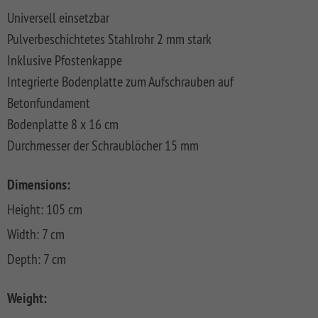
FLOW
SYSTEM
ALU
Floor
Universell einsetzbar
Aufbauanleitungen
SYSTEM
RHOMBUS
XL
Planks
Pulverbeschichtetes Stahlrohr 2 mm stark
SYSTEM
WPC
HOLZ
NEO
XL
RAJA
Kataloge
Hardwood
Inklusive Pfostenkappe
WPC
SYSTEM
WPC
Floor
Integrierte Bodenplatte zum Aufschrauben auf
PLATINUM
SYSTEM
HOLZ
ALU
Planks
Materialkunde
WPC
XL
Betonfundament
SYSTEM
CLASSIC
GRAZIA
Bodenplatte 8 x 16 cm
WPC
RAJA
PLATINUM
NEO
WPC
Durchmesser der Schraublöcher 15 mm
XL
DESIGN
SYSTEM
ARZAGO
Dimensions:
WPC
Height: 105 cm
PLATINUM
GADA
Width: 7 cm
SYSTEM
XL
WPC
Depth: 7 cm
XL
BAMBU
SYSTEM
LETTLAND
Weight:
WPC
&