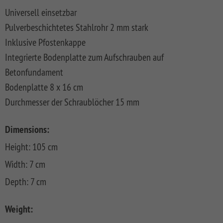
FLOW
SYSTEM
ALU
Floor
Universell einsetzbar
Aufbauanleitungen
SYSTEM
RHOMBUS
XL
Planks
Pulverbeschichtetes Stahlrohr 2 mm stark
SYSTEM
WPC
HOLZ
NEO
XL
RAJA
Kataloge
Hardwood
Inklusive Pfostenkappe
WPC
SYSTEM
WPC
Floor
Integrierte Bodenplatte zum Aufschrauben auf
PLATINUM
SYSTEM
HOLZ
ALU
Planks
Materialkunde
WPC
XL
Betonfundament
SYSTEM
CLASSIC
GRAZIA
Bodenplatte 8 x 16 cm
WPC
RAJA
PLATINUM
NEO
WPC
Durchmesser der Schraublöcher 15 mm
XL
DESIGN
SYSTEM
ARZAGO
Dimensions:
WPC
Height: 105 cm
PLATINUM
GADA
Width: 7 cm
SYSTEM
XL
WPC
Depth: 7 cm
XL
BAMBU
SYSTEM
LETTLAND
Weight:
WPC
&