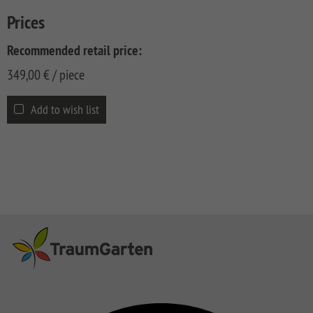
CLASSIC
Co
Prices
SYSTEM
LICHT
Recommended retail price:
349,00
SYSTEM
€
/ piece
NEO
HOLZ
Add to wish list
SYSTEM
RHOMBUS
HOLZ
SYSTEM
HOLZ