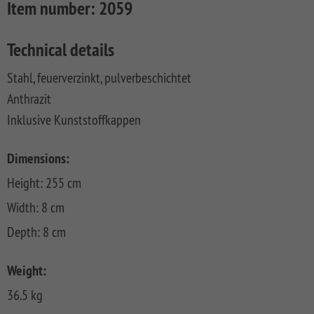
Item number:
2059
FLOW
SYSTEM
ALU
Floor
Aufbauanleitungen
SYSTEM
RHOMBUS
XL
Planks
SYSTEM
WPC
HOLZ
Technical details
NEO
XL
RAJA
Kataloge
Hardwood
WPC
SYSTEM
WPC
Floor
Stahl, feuerverzinkt, pulverbeschichtet
PLATINUM
SYSTEM
HOLZ
ALU
Planks
Materialkunde
WPC
XL
Anthrazit
SYSTEM
CLASSIC
GRAZIA
Inklusive Kunststoffkappen
WPC
RAJA
PLATINUM
NEO
WPC
XL
DESIGN
Dimensions:
SYSTEM
ARZAGO
Height: 255 cm
WPC
PLATINUM
GADA
Width: 8 cm
Depth: 8 cm
SYSTEM
XL
WPC
XL
BAMBU
Weight:
SYSTEM
LETTLAND
36.5 kg
WPC
&