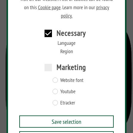
on this
Cookie page
. Learn more in our
privacy
policy.
Necessary
Language
Region
Marketing
Website font
Youtube
Etracker
Save selection