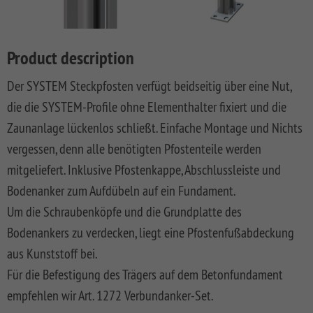
LONGLIFE
SQUADRA
WPC
LONGLIFE
Front
DREAMDECK
SYSTEM
ROMO
Privacy
Fences
CLEO
Garden
PRESTIGE
BINTO
Playground
BOARD
Fence
Fences
System
XL
DESIGN
Synthetic
LONGLIFE
Made
DREAMDECK
WINNETOO
Planters
Product description
SYSTEM
WPC
Mesh
CARA
Of
WPC
SYSTEM
RHOMBUS
ALU
Fences
XL
WPC
PLATINUM
WINNETOO
Thermoholz
Der SYSTEM Steckpfosten verfügt beidseitig über eine Nut,
BOARD
And
PRO
Pflanzkästen
SYSTEM
JUMBO
WEAVE
Softwood
LONGLIFE
Metal
DREAMDECK
die die SYSTEM-Profile ohne Elementhalter fixiert und die
SYSTEM
ALU
WPC
LÜX
Fences,
CARA
Wish
WPC
Sandboxes
Rhombus
Zaunanlage lückenlos schließt. Einfache Montage und Nichts
GLAS
XL
Coulour
SYSTEM
Wooden
BICOLOR
and
Planters
list
(0)
SYSTEM
WEAVE
Varnished
RHOMBUS
Front
Playground
Videos
vergessen, denn alle benötigten Pfostenteile werden
SYSTEM
SYSTEM
NEO
Front
Garden
DREAMDECK
Equipment
WPC
mitgeliefert. Inklusive Pfostenkappe, Abschlussleiste und
ALU
ALU
WPC
Softwood
Garden
Fences
WPC
Planters
Videos
XL
PLUS
PLATINUM
Fences,
Fence
PLUS
Playcenter
Bodenanker zum Aufdübeln auf ein Fundament.
VPI
KIBU
And
Softwood
Materialkunde
Um die Schraubenköpfe und die Grundplatte des
SYSTEM
SYSTEM
SYSTEM
SQUADRA
Thermo-
DREAMDECK
Swings
Planters
ALU
FLOW
WPC
Wood
Front
Holz
Lichtsystem
pressure
Bodenankers zu verdecken, liegt eine Pfostenfußabdeckung
PLUS
PLATINUM
Fences
Garden
Aufbauanleitungen
Public
impregnated
aus Kunststoff bei.
XL
Fence
RAJA
WPC
Playgrounds
SYSTEM
SYSTEM
Hardwood
Floor
Händlersuche
Für die Befestigung des Trägers auf dem Betonfundament
RHOMBUS
SYSTEM
NEO
AROS
Planks
empfehlen wir Art. 1272 Verbundanker-Set.
WPC
HOLZ
Händlersuche
SYSTEM
PLATINUM
RAJA
Bamboo