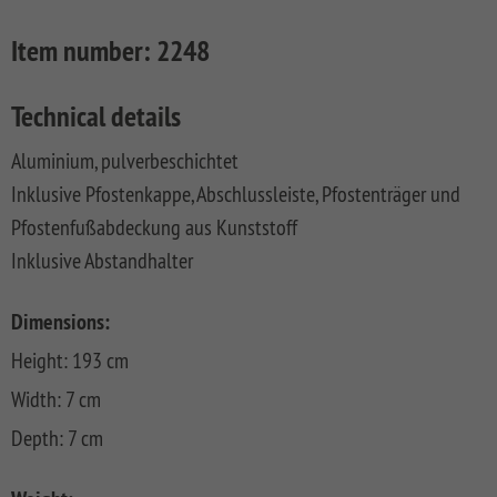
FLOW
SYSTEM
ALU
Floor
Aufbauanleitungen
SYSTEM
RHOMBUS
XL
Planks
Item number:
2248
SYSTEM
WPC
HOLZ
NEO
XL
RAJA
Kataloge
Hardwood
WPC
SYSTEM
WPC
Floor
Technical details
PLATINUM
SYSTEM
HOLZ
ALU
Planks
Materialkunde
WPC
XL
Aluminium, pulverbeschichtet
SYSTEM
CLASSIC
GRAZIA
Inklusive Pfostenkappe, Abschlussleiste, Pfostenträger und
WPC
RAJA
PLATINUM
NEO
WPC
Pfostenfußabdeckung aus Kunststoff
XL
DESIGN
Inklusive Abstandhalter
SYSTEM
ARZAGO
WPC
Dimensions:
PLATINUM
GADA
Height: 193 cm
SYSTEM
XL
WPC
Width: 7 cm
XL
BAMBU
Depth: 7 cm
SYSTEM
LETTLAND
WPC
&