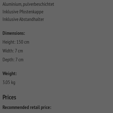
FLOW
SYSTEM
Aluminium, pulverbeschichtet
ALU
Floor
Aufbauanleitungen
SYSTEM
RHOMBUS
XL
Planks
Inklusive Pfostenkappe
SYSTEM
WPC
HOLZ
NEO
XL
Inklusive Abstandhalter
RAJA
Kataloge
Hardwood
WPC
SYSTEM
WPC
Floor
PLATINUM
SYSTEM
HOLZ
ALU
Planks
Materialkunde
Dimensions:
WPC
XL
SYSTEM
CLASSIC
GRAZIA
Height: 150 cm
WPC
RAJA
PLATINUM
NEO
WPC
Width: 7 cm
XL
DESIGN
Depth: 7 cm
SYSTEM
ARZAGO
WPC
Weight:
PLATINUM
GADA
3.05 kg
SYSTEM
XL
WPC
XL
BAMBU
Prices
SYSTEM
LETTLAND
Recommended retail price:
WPC
&