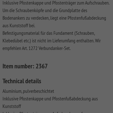
Inklusive Pfostenkappe und Pfostenträger zum Aufschrauben.
FLOW
SYSTEM
ALU
Floor
Aufbauanleitungen
SYSTEM
RHOMBUS
XL
Planks
Um die Schraubenköpfe und die Grundplatte des
SYSTEM
WPC
HOLZ
Bodenankers zu verdecken, liegt eine Pfostenfußabdeckung
NEO
XL
RAJA
Kataloge
Hardwood
WPC
SYSTEM
WPC
Floor
aus Kunststoff bei.
PLATINUM
SYSTEM
HOLZ
ALU
Planks
Materialkunde
Befestigungsmaterial für das Fundament (Schrauben,
WPC
XL
SYSTEM
CLASSIC
GRAZIA
Klebedübel etc.) ist nicht im Lieferumfang enthalten. Wir
WPC
RAJA
empfehlen Art. 1272 Verbundanker-Set.
PLATINUM
NEO
WPC
XL
DESIGN
SYSTEM
ARZAGO
Item number:
2367
WPC
PLATINUM
GADA
Technical details
SYSTEM
XL
WPC
Aluminium, pulverbeschichtet
XL
BAMBU
Inklusive Pfostenkappe und Pfostenfußabdeckung aus
SYSTEM
LETTLAND
Kunststoff
WPC
&