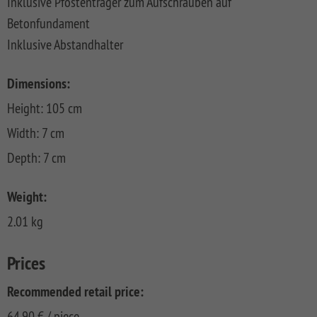
Inklusive Pfostenträger zum Aufschrauben auf
CLASSIC
Co
Betonfundament
SYSTEM
Inklusive Abstandhalter
LICHT
SYSTEM
Dimensions:
NEO
HOLZ
Height: 105 cm
SYSTEM
Width: 7 cm
RHOMBUS
Depth: 7 cm
HOLZ
SYSTEM
Weight:
HOLZ
2.01 kg
Prices
Recommended retail price:
64,90
€
/ piece