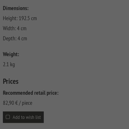
CLASSIC
Co
Dimensions:
SYSTEM
Height: 192.5 cm
LICHT
Width: 4 cm
SYSTEM
NEO
Depth: 4 cm
HOLZ
SYSTEM
Weight:
RHOMBUS
2.1 kg
HOLZ
SYSTEM
Prices
HOLZ
Recommended retail price:
82,90
€
/ piece
Add to wish list