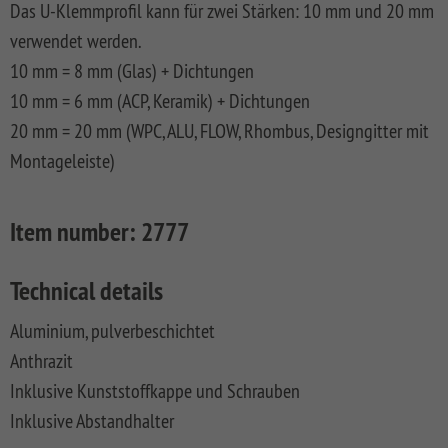
Das U-Klemmprofil kann für zwei Stärken: 10 mm und 20 mm
FLOW
SYSTEM
ALU
Floor
Aufbauanleitungen
SYSTEM
RHOMBUS
XL
Planks
verwendet werden.
SYSTEM
WPC
HOLZ
10 mm = 8 mm (Glas) + Dichtungen
NEO
XL
RAJA
Kataloge
Hardwood
WPC
SYSTEM
WPC
Floor
10 mm = 6 mm (ACP, Keramik) + Dichtungen
PLATINUM
SYSTEM
HOLZ
ALU
Planks
Materialkunde
20 mm = 20 mm (WPC, ALU, FLOW, Rhombus, Designgitter mit
WPC
XL
SYSTEM
CLASSIC
GRAZIA
Montageleiste)
WPC
RAJA
PLATINUM
NEO
WPC
XL
DESIGN
Item number:
2777
SYSTEM
ARZAGO
WPC
Technical details
PLATINUM
GADA
Aluminium, pulverbeschichtet
SYSTEM
XL
WPC
Anthrazit
XL
BAMBU
Inklusive Kunststoffkappe und Schrauben
SYSTEM
LETTLAND
Inklusive Abstandhalter
WPC
&