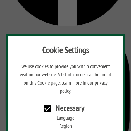
Floor
Aufbauanleitungen
Planks
Kataloge
Hardwood
Floor
Planks
Materialkunde
Cookie Settings
We use cookies to provide you with a convenient
visit on our website. A list of cookies can be found
on this
Cookie page
. Learn more in our
privacy
policy.
Necessary
Language
Region