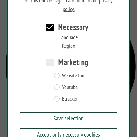
on this
Cookie page
. Learn more in our
privacy
policy.
Necessary
Language
Region
Marketing
Website font
Youtube
Etracker
Save selection
Accept only necessary cookies