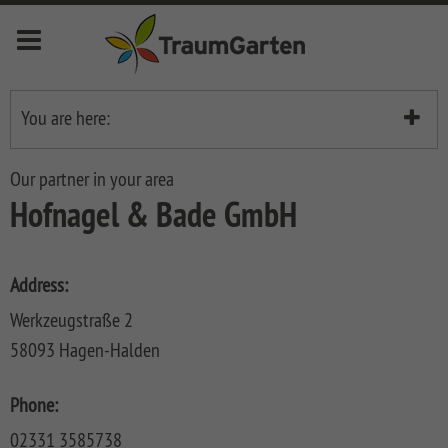
Menu
deutsch
english
français
nederlands
You are here:
Händlerliste
Novelites
Our partner in your area
Anzeige
Hofnagel & Bade GmbH
Privacy
Fences
Item no
SYSTEM
Front
Address:
Fences
Garden
Fences
Werkzeugstraße 2
SYSTEM
LONGLIFE
58093 Hagen-Halden
KERAMIK
Fences
LONGLIFE
Decking
Front
SYSTEM
LONGLIFE
Metal
Garden
DREAMDECK
Bin
Phone:
KERAMIK
RIVA
Fences
Fences
ALU
Storage
XL
System
02331 3585738