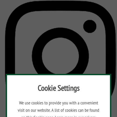
CLASSIC
Co
SYSTEM
LICHT
SYSTEM
NEO
HOLZ
SYSTEM
RHOMBUS
HOLZ
SYSTEM
HOLZ
Cookie Settings
We use cookies to provide you with a convenient
visit on our website. A list of cookies can be found