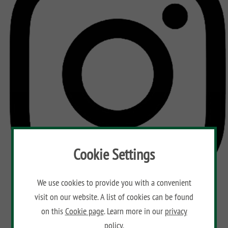
CLASSIC
Co
SYSTEM
LICHT
SYSTEM
NEO
HOLZ
SYSTEM
RHOMBUS
HOLZ
SYSTEM
HOLZ
Cookie Settings
We use cookies to provide you with a convenient
visit on our website. A list of cookies can be found
on this
Cookie page
. Learn more in our
privacy
policy.