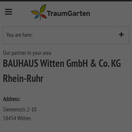
Menu
deutsch
english
français
nederlands
You are here:
Händlerliste
Novelites
Our partner in your area
Anzeige
BAUHAUS Witten GmbH & Co. KG
Privacy
Fences
Item no
Rhein-Ruhr
SYSTEM
Front
Fences
Garden
Fences
SYSTEM
LONGLIFE
Address:
KERAMIK
Fences
LONGLIFE
Decking
Siemensstr. 2-10
Front
SYSTEM
LONGLIFE
Metal
Garden
DREAMDECK
Bin
58454 Witten
KERAMIK
RIVA
Fences
Fences
ALU
Storage
XL
System