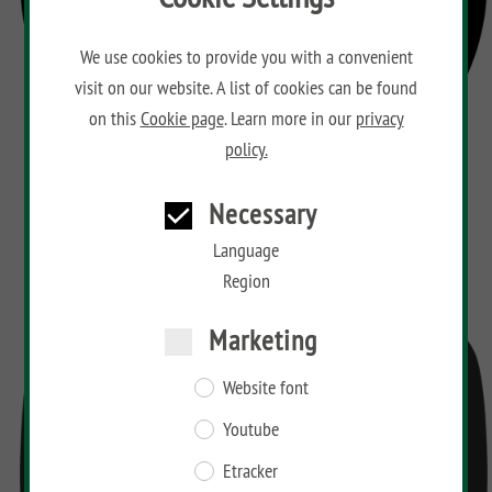
CLASSIC
Co
SYSTEM
We use cookies to provide you with a convenient
LICHT
visit on our website. A list of cookies can be found
SYSTEM
on this
Cookie page
. Learn more in our
privacy
NEO
policy.
HOLZ
SYSTEM
Necessary
RHOMBUS
HOLZ
Language
Region
SYSTEM
HOLZ
Marketing
Website font
Youtube
Etracker