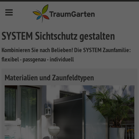
Menu
deutsch
english
français
nederlands
SYSTEM Sichtschutz gestalten
Kombinieren Sie nach Belieben! Die SYSTEM Zaunfamilie:
Novelites
flexibel - passgenau - individuell
Privacy
Fences
Materialien und Zaunfeldtypen
SYSTEM
Front
Fences
Garden
Fences
SYSTEM
LONGLIFE
KERAMIK
Fences
LONGLIFE
Decking
Front
SYSTEM
LONGLIFE
Metal
Garden
DREAMDECK
Bin
KERAMIK
RIVA
Fences
Fences
ALU
Storage
XL
System