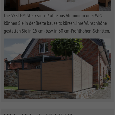
CLASSIC
Co
SYSTEM
Die SYSTEM Steckzaun-Profile aus Aluminium oder WPC
LICHT
können Sie in der Breite bauseits kürzen. Ihre Wunschhöhe
SYSTEM
gestalten Sie in 15 cm- bzw. in 30 cm-Profilhöhen-Schritten.
NEO
HOLZ
SYSTEM
RHOMBUS
HOLZ
SYSTEM
HOLZ